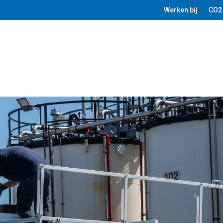
Werken bij
CO2
ome
Over ons
Onze afvalstromen
QR Code aanvragen
Por