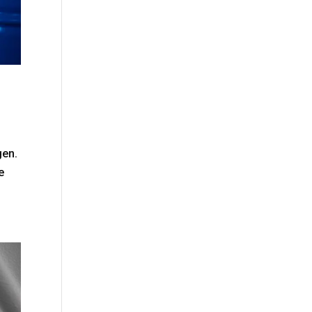
gen.
e