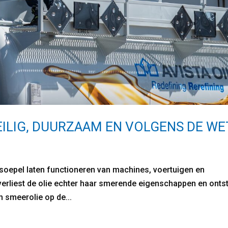
EILIG, DUURZAAM EN VOLGENS DE WE
t soepel laten functioneren van machines, voertuigen en
jd verliest de olie echter haar smerende eigenschappen en onts
m smeerolie op de...