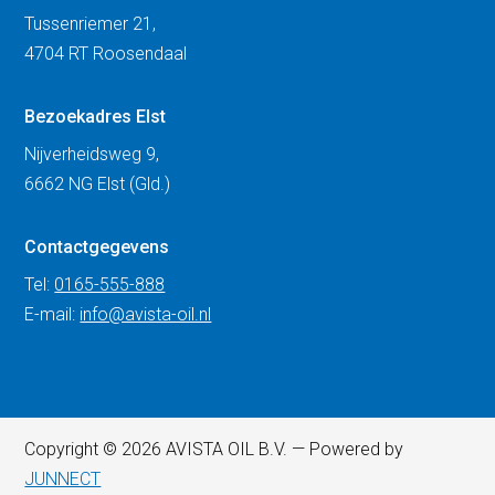
Tussenriemer 21,
4704 RT Roosendaal
Bezoekadres Elst
Nijverheidsweg 9,
6662 NG Elst (Gld.)
Contactgegevens
Tel:
0165-555-888
E-mail:
info@avista-oil.nl
Copyright © 2026 AVISTA OIL B.V. — Powered by
JUNNECT