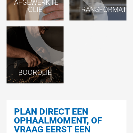
AFGEWERKTE
OLIE
TRANSFORMATO
BOOROLIE
PLAN DIRECT EEN
OPHAALMOMENT, OF
VRAAG EERST EEN