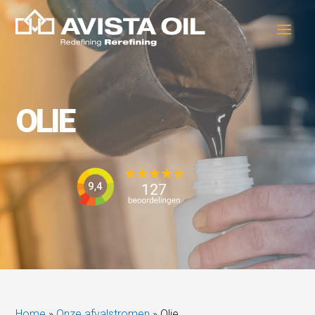
OLIE
Home
»
Onze afvalstromen
»
Olie