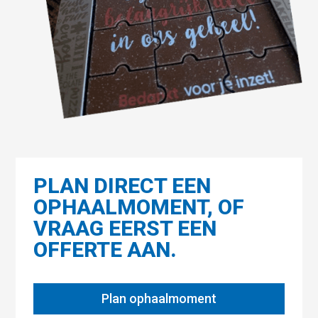
PLAN DIRECT EEN
OPHAALMOMENT, OF
VRAAG EERST EEN
OFFERTE AAN.
Plan ophaalmoment