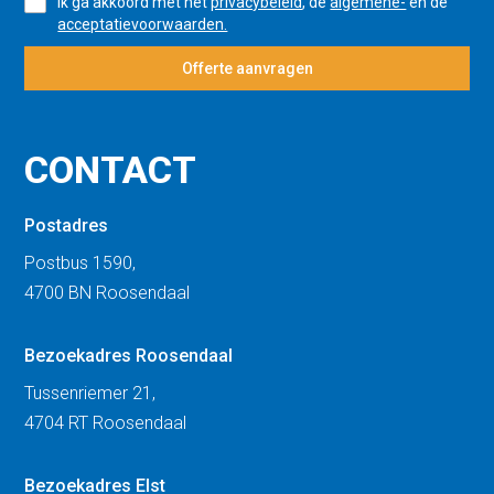
Ik ga akkoord met het
privacybeleid
, de
algemene-
en de
acceptatievoorwaarden.
Offerte aanvragen
CONTACT
Postadres
Postbus 1590,
4700 BN Roosendaal
Bezoekadres Roosendaal
Tussenriemer 21,
4704 RT Roosendaal
Bezoekadres Elst