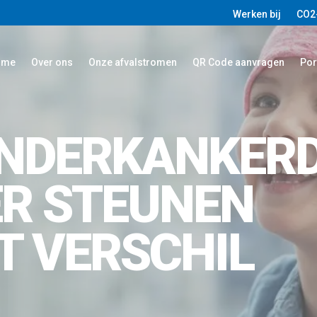
Werken bij
CO2
ome
Over ons
Onze afvalstromen
QR Code aanvragen
Por
INDERKANKER
ER STEUNEN
T VERSCHIL