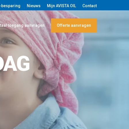
-besparing
Nieuws
Mijn AVISTA OIL
Contact
taal toegang aanvragen
Offerte aanvragen
DAG