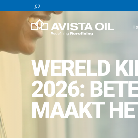
H
WERELD K
2026: BET
MAAKT HE