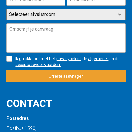
Selecteer afvalstroom
Ik ga akkoord met het
privacybeleid
, de
algemene-
en de
acceptatievoorwaarden.
Offerte aanvragen
CONTACT
Postadres
Postbus 1590,