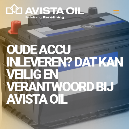
OUDE ACCU
INLEVEREN? DAT KAN
VEILIG EN
VERANTWOORD BIJ
AVISTA OIL