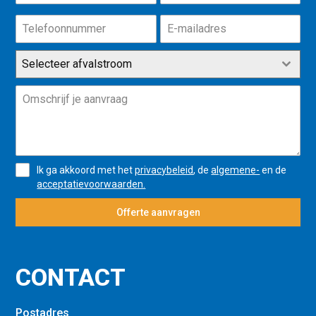
Selecteer afvalstroom
Ik ga akkoord met het
privacybeleid
, de
algemene-
en de
acceptatievoorwaarden.
Offerte aanvragen
CONTACT
Postadres