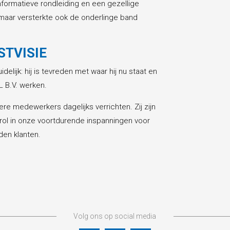
formatieve rondleiding en een gezellige
, maar versterkte ook de onderlinge band
STVISIE
lijk: hij is tevreden met waar hij nu staat en
L B.V. werken.
re medewerkers dagelijks verrichten. Zij zijn
 rol in onze voortdurende inspanningen voor
den klanten.
Volg ons op social media