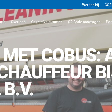
Werken bij
CO2
ome
Over ons
Onze afvalstromen
QR Code aanvragen
Por
 MET COBUS: 
 CHAUFFEUR BI
 B.V.