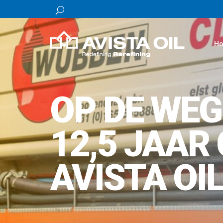
H
OP DE WEG
12,5 JAAR
AVISTA OIL