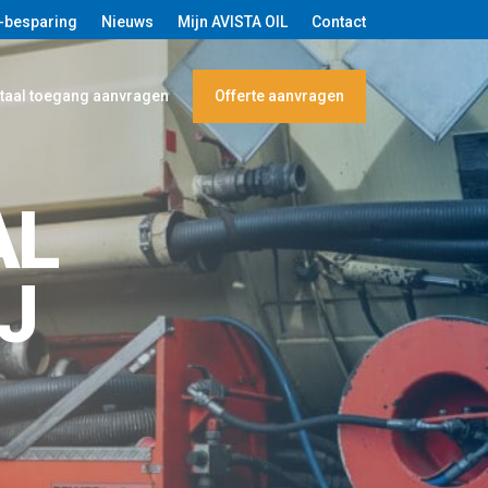
-besparing
Nieuws
Mijn AVISTA OIL
Contact
taal toegang aanvragen
Offerte aanvragen
AL
J