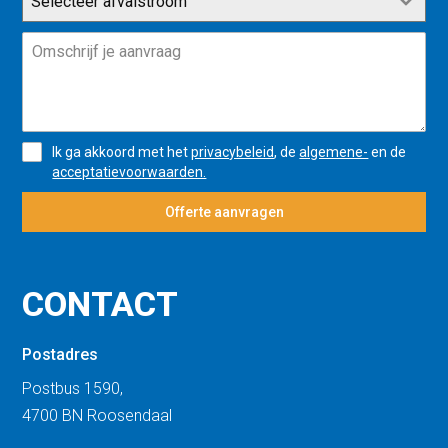
Selecteer afvalstroom
Ik ga akkoord met het
privacybeleid
, de
algemene-
en de
acceptatievoorwaarden.
Offerte aanvragen
CONTACT
Postadres
Postbus 1590,
4700 BN Roosendaal