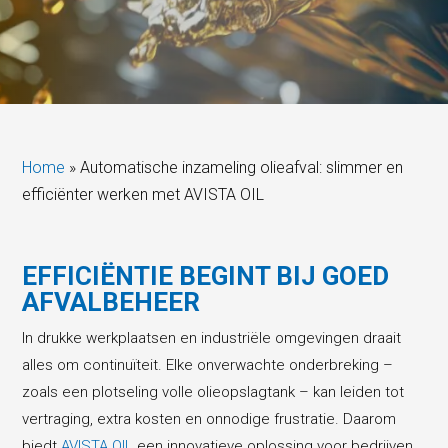
Home
»
Automatische inzameling olieafval: slimmer en
efficiënter werken met AVISTA OIL
EFFICIËNTIE BEGINT BIJ GOED
AFVALBEHEER
In drukke werkplaatsen en industriële omgevingen draait
alles om continuïteit. Elke onverwachte onderbreking –
zoals een plotseling volle olieopslagtank – kan leiden tot
vertraging, extra kosten en onnodige frustratie. Daarom
biedt
AVISTA OIL
een innovatieve oplossing voor bedrijven